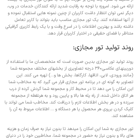
ارائه مي شود. امروزه با توجه به رقابت شديد ارائه کنندگان خدمات در وب،
ديگر نمي توان انتظار داشت کاربران از چنين نمونه هايي استقبال نموده و
از آنها استفاده کنند. يک تور مجازي مناسب بايد بتواند با کاربر تعامل
داشته باشد و بهترين اطلاعات را در اسرع وقت و با يک رابط کاربري گرافيکي
متناظر با فضاي حقيقي در اختيار کاربران قرار دهد.
روند تولید تور مجازی:
روند تولید تور مجازی بدیـن صـورت است که متخصصـان ما با استفـاده از
دوربینهـای عکاسـی۳۶۰ درجه تصاویری از بخشهای مختلف مجموعه شما
(مانند ورودی، لابی، اتاقها، کارگاها، بخش ها و…) تهیه می کنند. این
تصاویر به گونه ای در برنامه تور مجازی قرار می گیرد که به مخاطب شما
این امکان را می دهد تا در محیط کار و مجموعه شما گردش کرده از درب
هر اتاق داخل شده، از راه پله ها بالا و پایین رود و به هرنقطه از مجموعه
سرزده و در هر بخش اطلاعات لازم را دریافت کند. مخاطب شما می تواند با
کلیک کردن برروی هر محصول یا هر دستگاه و … اطلاعات مربوط به آن را
مشاهده کند.
تور مجازی به شما این امکان را میدهد تا بدون نیاز به صرف زمان و هزینه
های بالا و بدون نیاز به حضور در مجموعه شما، مخاطبین خود را در دنیای