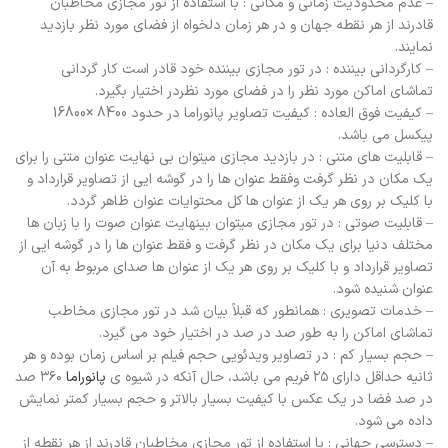
– عدم محدودیت زمانی و مکانی : با استفاده از تور مجازی مخاطبان
قادرند از هر نقطه جهان و در هر زمان دلخواه از فضای مورد نظر بازدید
نمایند.
– کارگردانی بیننده : در تور مجازی بیننده خود قادر است کار گردانی
تماشای اماکن مورد نظر را در فضای مورد نظردر اختیار بگیرد.
– کیفیت فوق العاده : کیفیت تصاویر پانوراما در حدود 8400 ×16800
پیکسل می باشد.
– قابلیت های متنی : در بازدید مجازی میتوان بی نهایت عنوان متنی را برای
یک مکان در نظر گرفت وفقط عنوان ها را در گوشه ایی از تصاویر قرارداد و
با کلیک بر روی هر یک از عنوان ها کل محتوایات عنوان ظاهر گردد.
– قابلیت صوتی : در تور مجازی میتوان بینهایت عنوان صوت را با زبان ها
مختلف دنیا برای یک مکان در نظر گرفت و فقط عنوان ها را در گوشه ایی از
تصاویر قرارداد و با کلیک بر روی هر یک از عنوان ها صدای مربوط به آن
عنوان شنیده شود.
– خدمات تصویری : همانطور که قبلاً بیان شد در تور مجازی مخاطب
تماشای اماکن را به طور صد در صد در اختیار خود می گیرد.
– حجم بسیار کم : در تصاویر ویدئویی حجم فیلم بر اساس زمان بوده و هر
ثانیه حداقل دارای ۲۵ فریم می باشد، حال آنکه در شیوه ی
پانوراما
۳۶۰ صد
در صد فضا در یک عکس با کیفیت بسیار بالاتر و حجم بسیار کمتر نمایش
داده می شود.
– دسترسی جهانی : با استفاده از تور مجازی مخاطبان قادرند از هر نقطه از