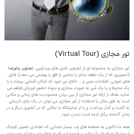
تور مجازي (Virtual Tour)
تور مجازی به مجموعه اي از تصاوير، فايل هاي ويدئويي،
تصاوير پانوراما
(تصويري که از يک نقطه تمام يا بخشي از افق را پوشش مي دهد)، فايل
هاي صوتي، اطلاعات متني و … اتلاق مي شود که امکان آشنايي بيننده را با
يک محيط و يا يک شي به صورت مجازي و بدونه حضور فيزيکي فراهم مي
نمايد. هدف از ارائه تور مجازي از بين بردن محدوديت هاي زماني و مکاني
است به طور مثال با استفاده از تور مجازي مي توان در يک بناي تاريخي
به گشت و گذار پرداخت و يا از نمايشگاه یا مکانی که در کشوري ديگر و در
زمان گذشته برگزار شده است ديدن نمود.
همه ما تاکنون به صفحه هاي وب بسيار ابتدايي که تعدادي تصوير کوچک
از محيط به همراه يک پلان بر خورده ايم که به عنوان تور مجازي به بيننده