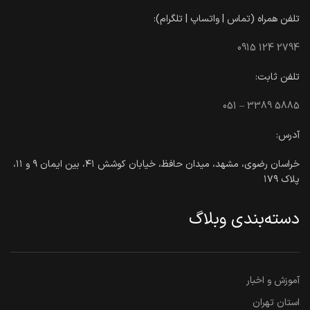
تلفن همراه (تماس | واتساپ | تلگرام):
0915 124 2794
تلفن ثابت:
051 – 3389 5885
آدرس:
خراسان رضوی، مشهد، میدان حافظ، خیابان کوشش ۴۱، بین ایمان ۹ و ۱۱،
پلاک ۱۷۹
دسته‌بندی وبلاگ
آموزش و اخبار
استان تهران