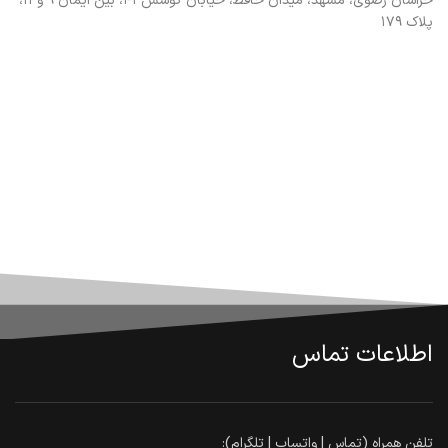
خراسان رضوی، مشهد، میدان حافظ، خیابان کوشش ۴۱، بین ایمان ۹ و ۱۱،
پلاک ۱۷۹
اطلاعات تماس
تلفن همراه (تماس | واتساپ | تلگرام):