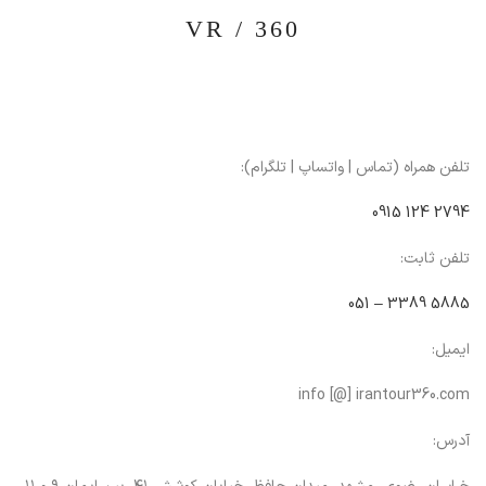
360 / VR
تلفن همراه (تماس | واتساپ | تلگرام):
0915 124 2794
تلفن ثابت:
051 – 3389 5885
ایمیل:
info [@] irantour360.com
آدرس: