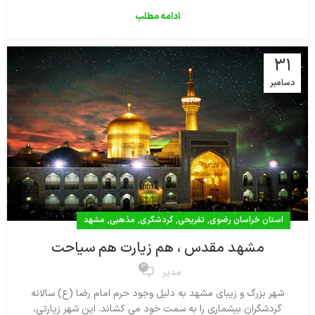
ادامه مطلب
31
دسامبر
,
,
,
,
استان خراسان رضوی
تفریحی
گردشگری
مذهبی
مشهد
مشهد مقدس ، هم زیارت هم سیاحت
3
مدیر
شهر بزرگ و زیبای مشهد به دلیل وجود حرم امام رضا (ع) سالانه
گردشگران بیشماری را به سمت خود می کشاند. این شهر زیارتی،