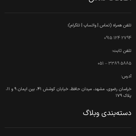
تلفن همراه (تماس | واتساپ | تلگرام):
0915 124 2794
تلفن ثابت:
051 – 3389 5885
آدرس:
خراسان رضوی، مشهد، میدان حافظ، خیابان کوشش ۴۱، بین ایمان ۹ و ۱۱،
پلاک ۱۷۹
دسته‌بندی وبلاگ