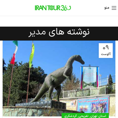
منو
نوشته های
مدیر
09
آگوست
,
,
استان تهران
تفریحی
گردشگری