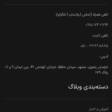
تلفن همراه (تماس | واتساپ | تلگرام):
0915 124 2794
تلفن ثابت:
051 – 3389 5885
آدرس:
خراسان رضوی، مشهد، میدان حافظ، خیابان کوشش ۴۱، بین ایمان ۹ و ۱۱،
پلاک ۱۷۹
دسته‌بندی وبلاگ
آموزش و اخبار