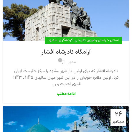
,
,
,
استان خراسان رضوی
تفریحی
گردشگری
مشهد
آرامگاه نادرشاه افشار
1
مدیر
نادرشاه افشار كه براى اولين بار شهر مشهد را مركز حكومت ايران
كرد، اولين مقبره خويش را در اين شهر ميان سالهاى 1145 ـ 1143
قمرى احداث و ر...
ادامه مطلب
26
سپتامبر