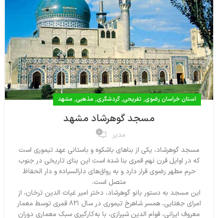
,
,
,
,
استان خراسان رضوی
تفریحی
گردشگری
مذهبی
مشهد
مسجد گوهرشاد مشهد
0
مدیر
مسجد گوهرشاد، يكي از بناهاي باشكوه و باستاني عهد تيموري است
كه در اوايل قرن نهم قمري بنا شده است اين بناي تاريخي در جنوب
حرم مطهر رضوي قرار دارد و به رواق‌‌هاي دارالسياده و دار الحفاظ
متصل است.
اين مسجد به دستور بانو گوهرشاد، دختر امير غياث الدين ترخان، از
امراي جغتايي، همسر شاهرخ تيموري در سال ۸۲۱ قمري توسط معمار
معروف ايراني، قوام الدين شيرازي، با به‌كارگيري سبك معماري دوران