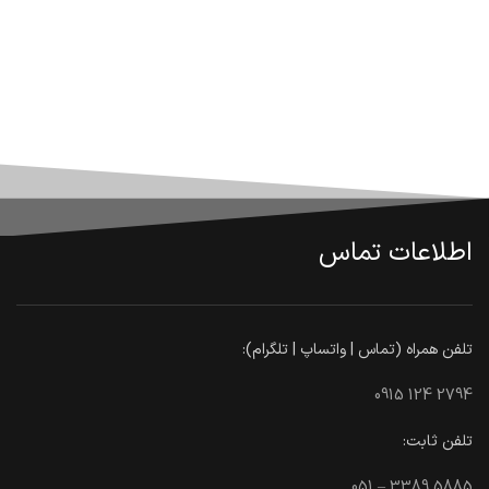
اطلاعات تماس
تلفن همراه (تماس | واتساپ | تلگرام):
0915 124 2794
تلفن ثابت:
051 – 3389 5885