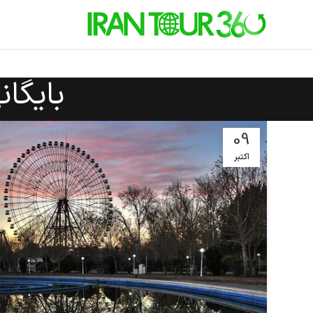
بایگا
09
اکتبر