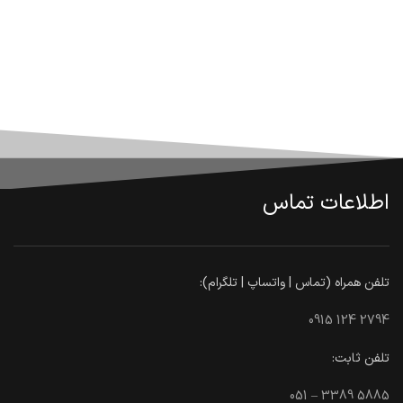
اطلاعات تماس
تلفن همراه (تماس | واتساپ | تلگرام):
0915 124 2794
تلفن ثابت:
051 – 3389 5885