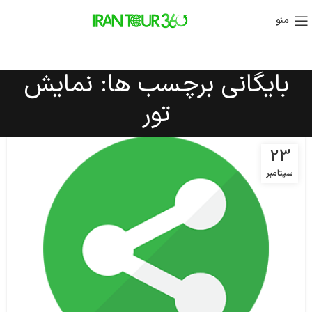
منو
بایگانی برچسب ها: نمایش
تور
23
سپتامبر