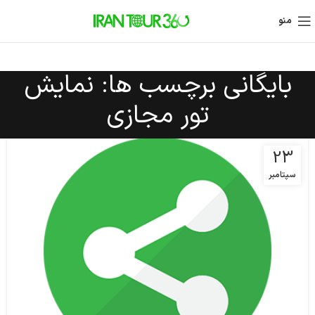
منو
بایگانی برچسب ها: نمایش
تور مجازی
23
سپتامبر