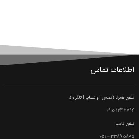
اطلاعات تماس
تلفن همراه (تماس | واتساپ | تلگرام):
0915 124 2794
تلفن ثابت:
051 – 3389 5885