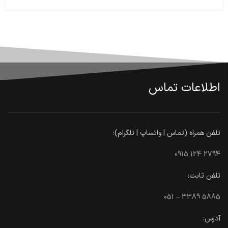
اطلاعات تماس
تلفن همراه (تماس | واتساپ | تلگرام):
0915 124 2794
تلفن ثابت:
051 – 3389 5885
آدرس: