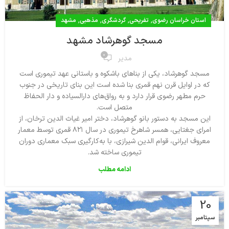
,
,
,
,
استان خراسان رضوی
تفریحی
گردشگری
مذهبی
مشهد
مسجد گوهرشاد مشهد
0
مدیر
مسجد گوهرشاد، يكي از بناهاي باشكوه و باستاني عهد تيموري است
كه در اوايل قرن نهم قمري بنا شده است اين بناي تاريخي در جنوب
حرم مطهر رضوي قرار دارد و به رواق‌‌هاي دارالسياده و دار الحفاظ
متصل است.
اين مسجد به دستور بانو گوهرشاد، دختر امير غياث الدين ترخان، از
امراي جغتايي، همسر شاهرخ تيموري در سال ۸۲۱ قمري توسط معمار
معروف ايراني، قوام الدين شيرازي، با به‌كارگيري سبك معماري دوران
تيموري ساخته شد.
ادامه مطلب
20
سپتامبر