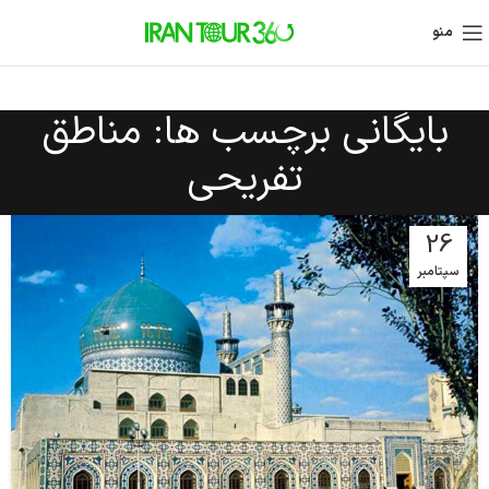
منو
بایگانی برچسب ها: مناطق
تفریحی
26
سپتامبر