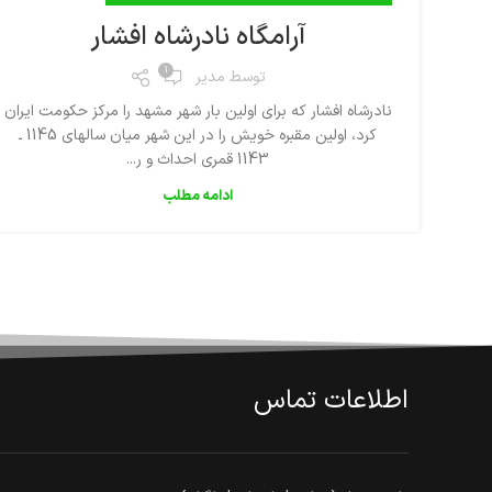
آرامگاه نادرشاه افشار
1
توسط
مدیر
نادرشاه افشار كه براى اولين بار شهر مشهد را مركز حكومت ايران
كرد، اولين مقبره خويش را در اين شهر ميان سالهاى 1145 ـ
1143 قمرى احداث و ر...
ادامه مطلب
اطلاعات تماس