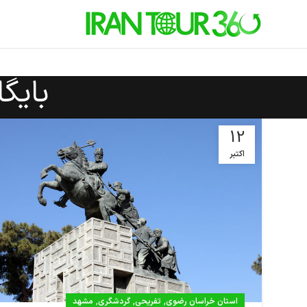
بایگ
12
اکتبر
,
,
,
استان خراسان رضوی
تفریحی
گردشگری
مشهد