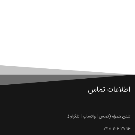
اطلاعات تماس
تلفن همراه (تماس | واتساپ | تلگرام):
0915 124 2794