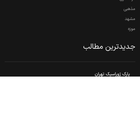
مذهبی
مشهد
موزه
جدیدترین مطالب
پارک ژوراسیک تهران
بوستان شطرنج تهران ، مکانی ایده‌آل برای علاقه مندان به شطرنج
گنبد هارونیه ، تنها اثر به جامانده از توس قدیم
مشهد مقدس ، هم زیارت هم سیاحت
بوستان ملت مشهد
© 2026
ایران تور 360
. تمامی حقوق محفوظ است