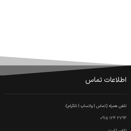
اطلاعات تماس
تلفن همراه (تماس | واتساپ | تلگرام):
0915 124 2794
تلفن ثابت: