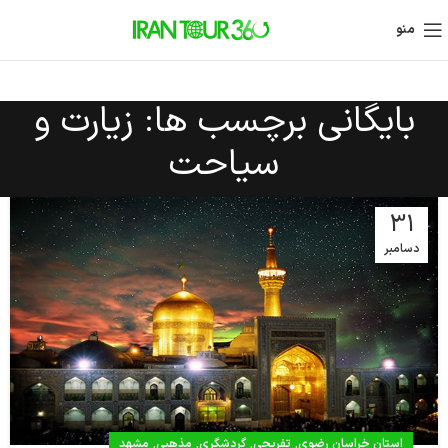
منو
بایگانی برچسب ها: زیارت و
سیاحت
31
دسامبر
,
,
,
,
استان خراسان رضوی
تفریحی
گردشگری
مذهبی
مشهد