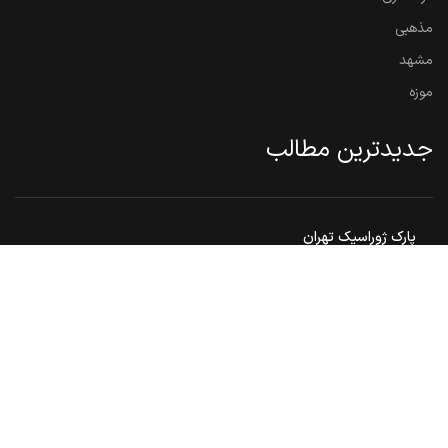
مذهبی
مشهد
موزه
جدیدترین مطالب
پارک ژوراسیک تهران
بوستان شطرنج تهران ، مکانی ایده‌آل برای علاقه مندان به شطرنج
گنبد هارونیه ، تنها اثر به جامانده از توس قدیم
مشهد مقدس ، هم زیارت هم سیاحت
بوستان ملت مشهد
© 2026
ایران تور 360
. تمامی حقوق محفوظ است