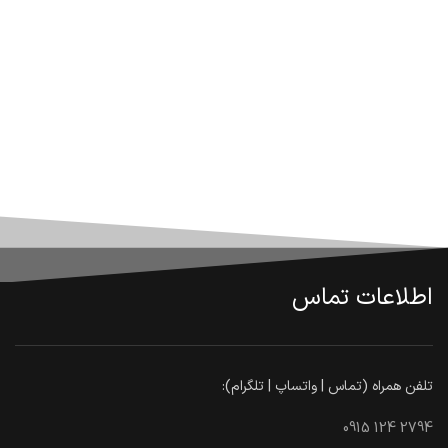
اطلاعات تماس
تلفن همراه (تماس | واتساپ | تلگرام):
0915 124 2794