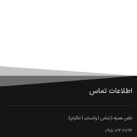
اطلاعات تماس
تلفن همراه (تماس | واتساپ | تلگرام):
0915 124 2794