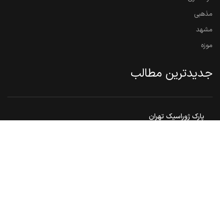
مذهبی
مشهد
موزه
جدیدترین مطالب
پارک ژوراسیک تهران
بوستان شطرنج تهران ، مکانی ایده‌آل برای علاقه مندان به شطرنج
گنبد هارونیه ، تنها اثر به جامانده از توس قدیم
مشهد مقدس ، هم زیارت هم سیاحت
بوستان ملت مشهد
© 2026
ایران تور 360
. تمامی حقوق محفوظ است