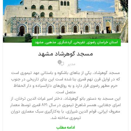
,
,
,
,
استان خراسان رضوی
تفریحی
گردشگری
مذهبی
مشهد
مسجد گوهرشاد مشهد
0
مدیر
مسجد گوهرشاد، يكي از بناهاي باشكوه و باستاني عهد تيموري است
كه در اوايل قرن نهم قمري بنا شده است اين بناي تاريخي در جنوب
حرم مطهر رضوي قرار دارد و به رواق‌‌هاي دارالسياده و دار الحفاظ
متصل است.
اين مسجد به دستور بانو گوهرشاد، دختر امير غياث الدين ترخان، از
امراي جغتايي، همسر شاهرخ تيموري در سال ۸۲۱ قمري توسط معمار
معروف ايراني، قوام الدين شيرازي، با به‌كارگيري سبك معماري دوران
تيموري ساخته شد.
ادامه مطلب