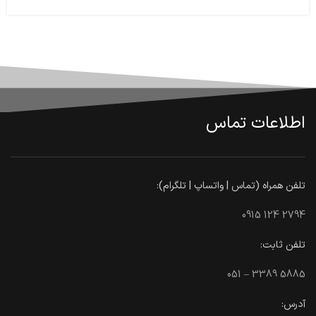
اطلاعات تماس
تلفن همراه (تماس | واتساپ | تلگرام):
0915 124 2794
تلفن ثابت:
051 – 3389 5885
آدرس: