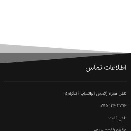
اطلاعات تماس
تلفن همراه (تماس | واتساپ | تلگرام):
0915 124 2794
تلفن ثابت:
051 – 3389 5885