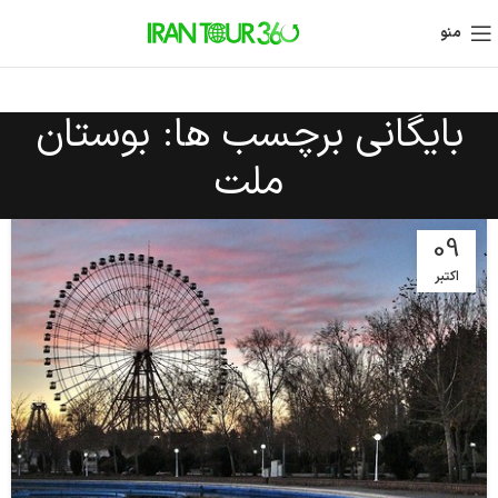
منو
بایگانی برچسب ها: بوستان
ملت
09
اکتبر