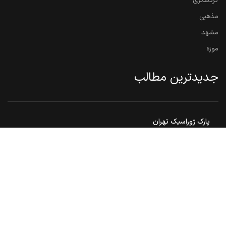
گردشگری
مذهبی
مشهد
موزه
جدیدترین مطالب
پارک ژوراسیک تهران
بوستان شطرنج تهران ، مکانی ایده‌آل برای علاقه مندان به شطرنج
گنبد هارونیه ، تنها اثر به جامانده از توس قدیم
مشهد مقدس ، هم زیارت هم سیاحت
بوستان ملت مشهد
© 2026
ایران تور 360
. تمامی حقوق محفوظ است