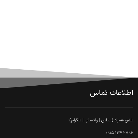
اطلاعات تماس
تلفن همراه (تماس | واتساپ | تلگرام):
0915 124 2794