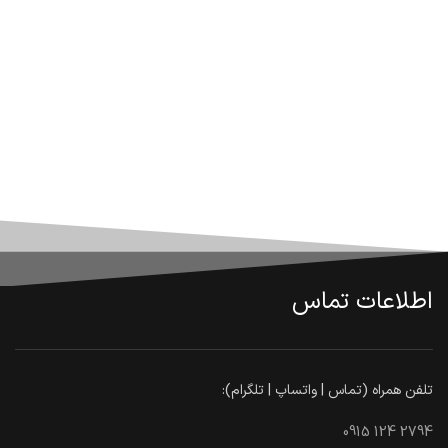
اطلاعات تماس
تلفن همراه (تماس | واتساپ | تلگرام):
0915 124 2794