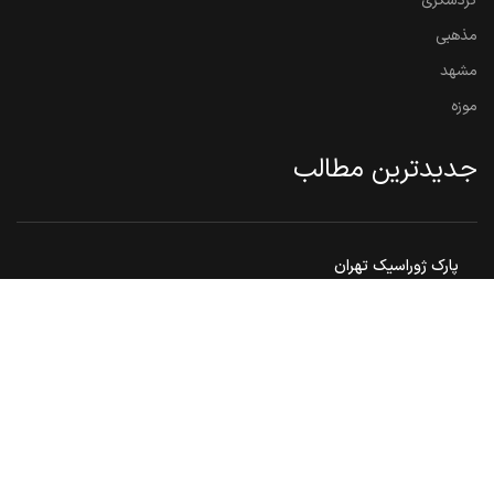
گردشگری
مذهبی
مشهد
موزه
جدیدترین مطالب
پارک ژوراسیک تهران
بوستان شطرنج تهران ، مکانی ایده‌آل برای علاقه مندان به شطرنج
گنبد هارونیه ، تنها اثر به جامانده از توس قدیم
مشهد مقدس ، هم زیارت هم سیاحت
بوستان ملت مشهد
© 2026
ایران تور 360
. تمامی حقوق محفوظ است