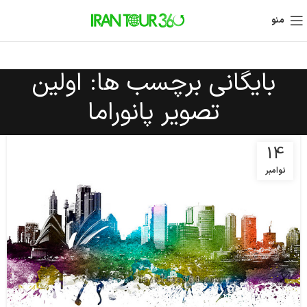
منو
بایگانی برچسب ها: اولین
تصویر پانوراما
14
نوامبر