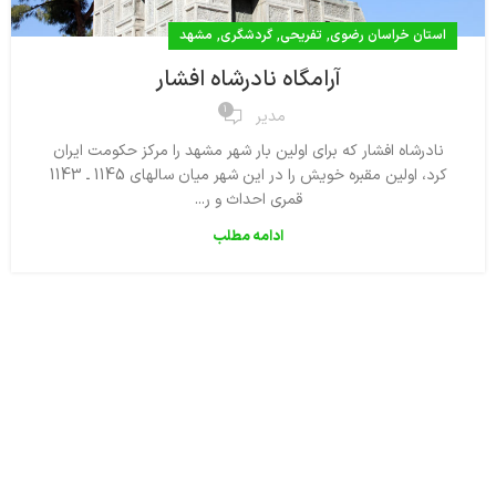
,
,
,
استان خراسان رضوی
تفریحی
گردشگری
مشهد
آرامگاه نادرشاه افشار
1
مدیر
نادرشاه افشار كه براى اولين بار شهر مشهد را مركز حكومت ايران
كرد، اولين مقبره خويش را در اين شهر ميان سالهاى 1145 ـ 1143
قمرى احداث و ر...
ادامه مطلب