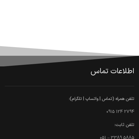
اطلاعات تماس
تلفن همراه (تماس | واتساپ | تلگرام):
0915 124 2794
تلفن ثابت:
051 – 3389 5885