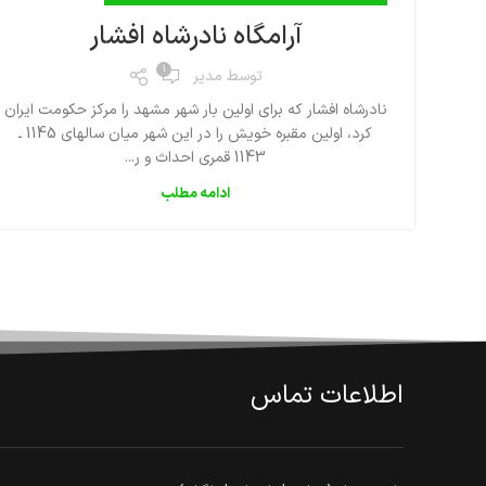
آرامگاه نادرشاه افشار
1
توسط
مدیر
نادرشاه افشار كه براى اولين بار شهر مشهد را مركز حكومت ايران
كرد، اولين مقبره خويش را در اين شهر ميان سالهاى 1145 ـ
1143 قمرى احداث و ر...
ادامه مطلب
اطلاعات تماس