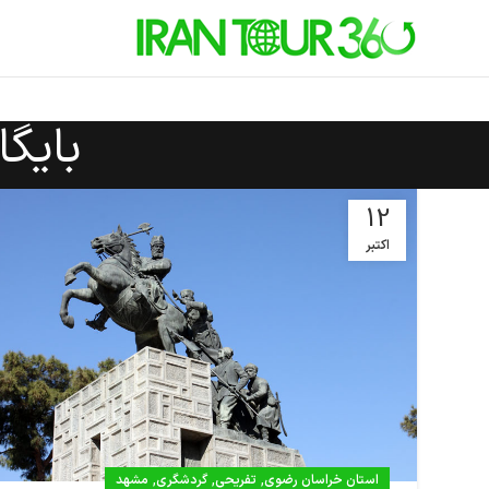
بایگا
12
اکتبر
,
,
,
استان خراسان رضوی
تفریحی
گردشگری
مشهد