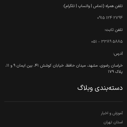
تلفن همراه (تماس | واتساپ | تلگرام):
0915 124 2794
تلفن ثابت:
051 – 3389 5885
آدرس:
خراسان رضوی، مشهد، میدان حافظ، خیابان کوشش ۴۱، بین ایمان ۹ و ۱۱،
پلاک ۱۷۹
دسته‌بندی وبلاگ
آموزش و اخبار
استان تهران