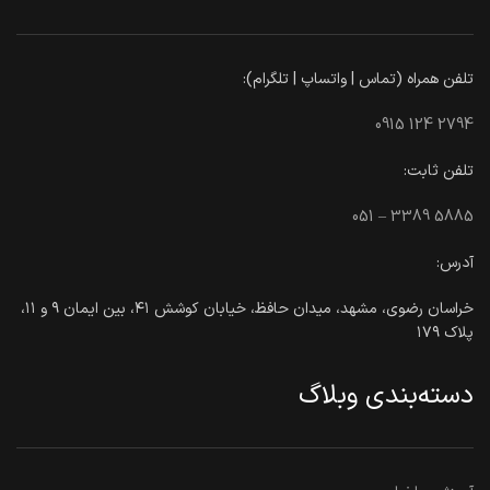
تلفن همراه (تماس | واتساپ | تلگرام):
0915 124 2794
تلفن ثابت:
051 – 3389 5885
آدرس:
خراسان رضوی، مشهد، میدان حافظ، خیابان کوشش ۴۱، بین ایمان ۹ و ۱۱،
پلاک ۱۷۹
دسته‌بندی وبلاگ