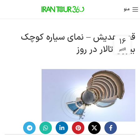
منو
قصر هدیش – نمای سیاره کوچک
16
بیرون تالار در روز
اکتبر