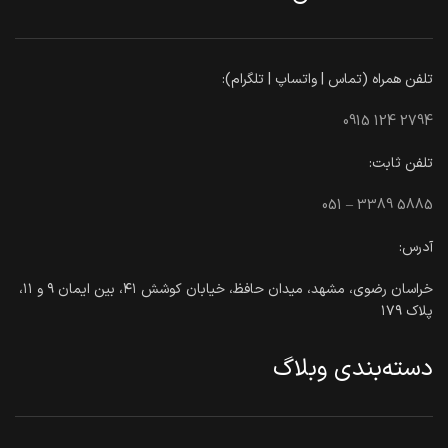
تلفن همراه (تماس | واتساپ | تلگرام):
0915 124 2794
تلفن ثابت:
051 – 3389 5885
آدرس:
خراسان رضوی، مشهد، میدان حافظ، خیابان کوشش ۴۱، بین ایمان ۹ و ۱۱،
پلاک ۱۷۹
دسته‌بندی وبلاگ