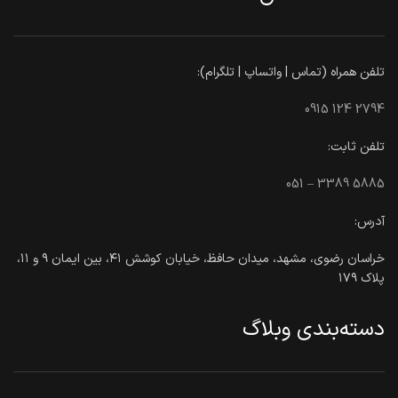
تلفن همراه (تماس | واتساپ | تلگرام):
0915 124 2794
تلفن ثابت:
051 – 3389 5885
آدرس:
خراسان رضوی، مشهد، میدان حافظ، خیابان کوشش ۴۱، بین ایمان ۹ و ۱۱،
پلاک ۱۷۹
دسته‌بندی وبلاگ