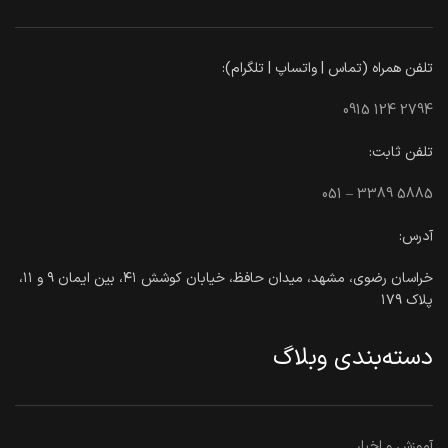
تلفن همراه (تماس | واتساپ | تلگرام):
0915 124 2794
تلفن ثابت:
051 – 3389 5885
آدرس:
خراسان رضوی، مشهد، میدان حافظ، خیابان کوشش ۴۱، بین ایمان ۹ و ۱۱،
پلاک ۱۷۹
دسته‌بندی وبلاگ
آموزش و اخبار