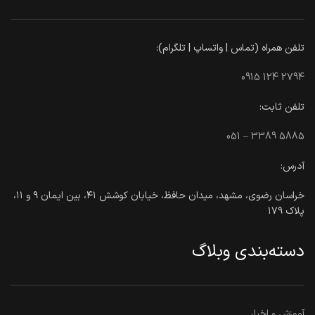
تلفن همراه (تماس | واتساپ | تلگرام):
0915 124 2794
تلفن ثابت:
051 – 3389 5885
آدرس:
خراسان رضوی، مشهد، میدان حافظ، خیابان کوشش ۴۱، بین ایمان ۹ و ۱۱،
پلاک ۱۷۹
دسته‌بندی وبلاگ
آموزش و اخبار