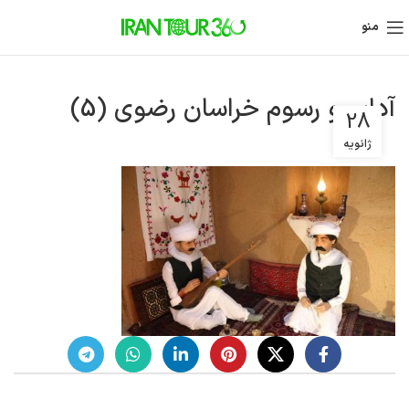
منو
آداب و رسوم خراسان رضوی (5)
28
ژانویه