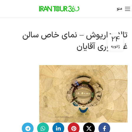
منو
تالار داریوش – نمای خاص سالن
24
غذاخوری آقایان
ژانویه