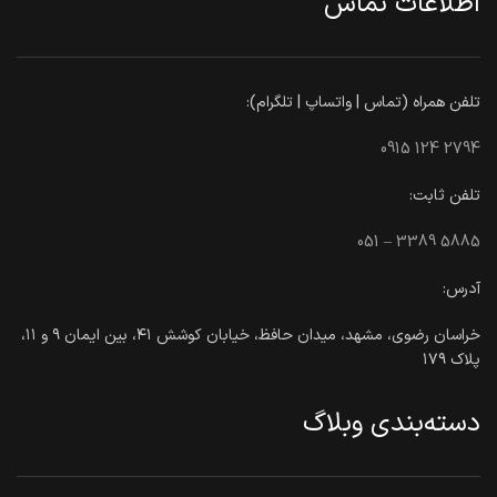
اطلاعات تماس
تلفن همراه (تماس | واتساپ | تلگرام):
0915 124 2794
تلفن ثابت:
051 – 3389 5885
آدرس:
خراسان رضوی، مشهد، میدان حافظ، خیابان کوشش ۴۱، بین ایمان ۹ و ۱۱،
پلاک ۱۷۹
دسته‌بندی وبلاگ