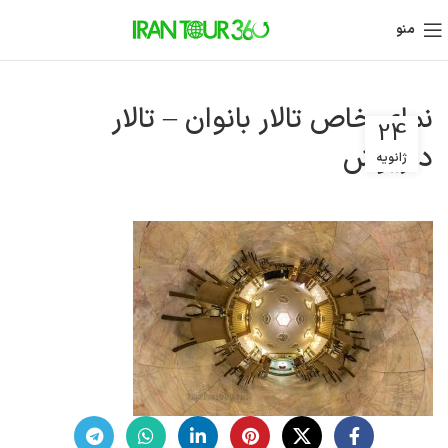
منو
نمای خاص تالار بانوان – تالار
24
داریوش
ژانویه