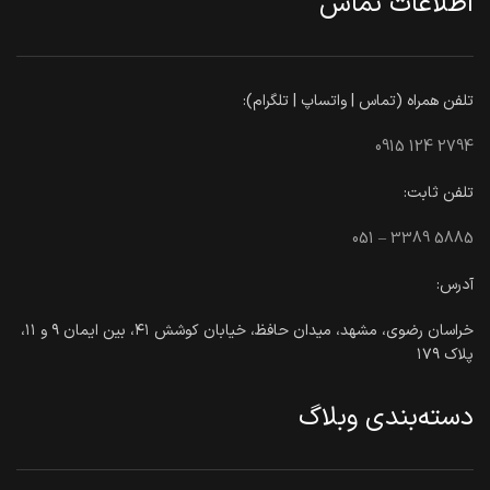
اطلاعات تماس
تلفن همراه (تماس | واتساپ | تلگرام):
0915 124 2794
تلفن ثابت:
051 – 3389 5885
آدرس:
خراسان رضوی، مشهد، میدان حافظ، خیابان کوشش ۴۱، بین ایمان ۹ و ۱۱،
پلاک ۱۷۹
دسته‌بندی وبلاگ