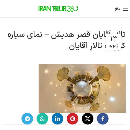
منو
تالار آقایان قصر هدیش – نمای سیاره
13
کوچک تالار آقایان
ژانویه