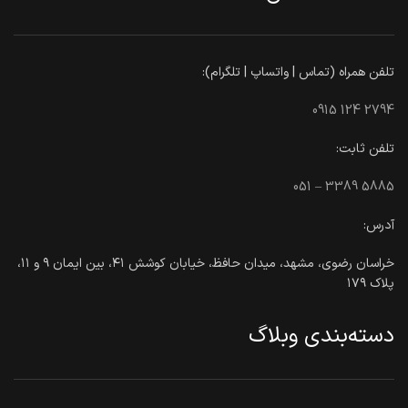
تلفن همراه (تماس | واتساپ | تلگرام):
0915 124 2794
تلفن ثابت:
051 – 3389 5885
آدرس:
خراسان رضوی، مشهد، میدان حافظ، خیابان کوشش ۴۱، بین ایمان ۹ و ۱۱،
پلاک ۱۷۹
دسته‌بندی وبلاگ