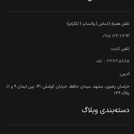
تلفن همراه (تماس | واتساپ | تلگرام):
0915 124 2794
تلفن ثابت:
051 – 3389 5885
آدرس:
خراسان رضوی، مشهد، میدان حافظ، خیابان کوشش ۴۱، بین ایمان ۹ و ۱۱،
پلاک ۱۷۹
دسته‌بندی وبلاگ