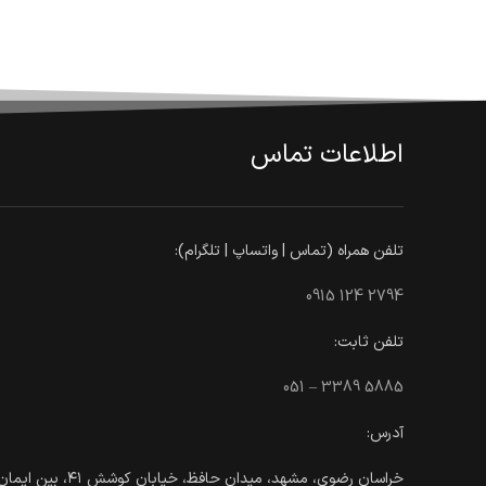
اطلاعات تماس
تلفن همراه (تماس | واتساپ | تلگرام):
0915 124 2794
تلفن ثابت:
051 – 3389 5885
آدرس:
خراسان رضوی، مشهد، میدان حافظ، خیابان کوشش ۴۱، بین ایمان ۹ و ۱۱، پلاک ۱۷۹