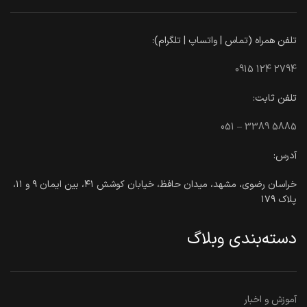
تلفن همراه (تماس | واتساپ | تلگرام):
0915 124 2794
تلفن ثابت:
051 – 3389 5885
آدرس:
خراسان رضوی، مشهد، میدان حافظ، خیابان کوشش ۴۱، بین ایمان ۹ و ۱۱،
پلاک ۱۷۹
دسته‌بندی وبلاگ
آموزش و اخبار