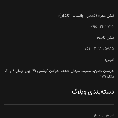
تلفن همراه (تماس | واتساپ | تلگرام):
0915 124 2794
تلفن ثابت:
051 – 3389 5885
آدرس:
خراسان رضوی، مشهد، میدان حافظ، خیابان کوشش ۴۱، بین ایمان ۹ و ۱۱،
پلاک ۱۷۹
دسته‌بندی وبلاگ
آموزش و اخبار