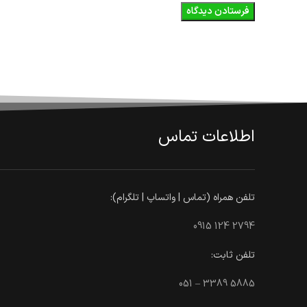
اطلاعات تماس
تلفن همراه (تماس | واتساپ | تلگرام):
0915 124 2794
تلفن ثابت:
051 – 3389 5885