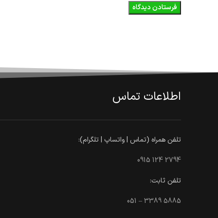
اطلاعات تماس
تلفن همراه (تماس | واتساپ | تلگرام):
0915 124 2794
تلفن ثابت:
051 – 3389 5885