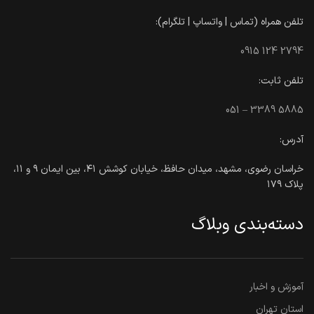
تلفن همراه (تماس | واتساپ | تلگرام):
0915 124 2794
تلفن ثابت:
051 – 3389 5885
آدرس:
خراسان رضوی، مشهد، میدان حافظ، خیابان کوشش ۴۱، بین ایمان ۹ و ۱۱،
پلاک ۱۷۹
دسته‌بندی وبلاگ
آموزش و اخبار
استان تهران