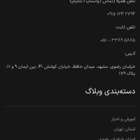
تلفن همراه (تماس | واتساپ | تلگرام):
0915 124 2794
تلفن ثابت:
051 – 3389 5885
آدرس:
خراسان رضوی، مشهد، میدان حافظ، خیابان کوشش ۴۱، بین ایمان ۹ و ۱۱،
پلاک ۱۷۹
دسته‌بندی وبلاگ
آموزش و اخبار
استان تهران
استان خراسان رضوی