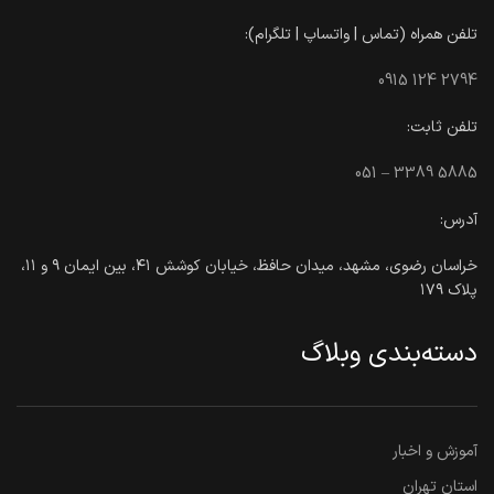
تلفن همراه (تماس | واتساپ | تلگرام):
0915 124 2794
تلفن ثابت:
051 – 3389 5885
آدرس:
خراسان رضوی، مشهد، میدان حافظ، خیابان کوشش ۴۱، بین ایمان ۹ و ۱۱،
پلاک ۱۷۹
دسته‌بندی وبلاگ
آموزش و اخبار
استان تهران