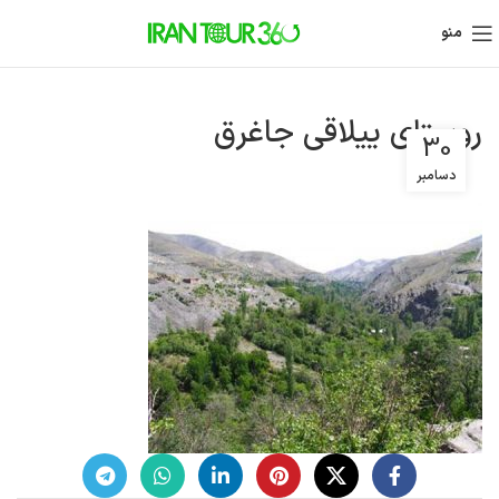
منو
روستای ییلاقی جاغرق
30
دسامبر