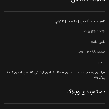
تلفن همراه (تماس | واتساپ | تلگرام):
0915 124 2794
تلفن ثابت:
051 – 3389 5885
آدرس:
خراسان رضوی، مشهد، میدان حافظ، خیابان کوشش ۴۱، بین ایمان ۹ و ۱۱،
پلاک ۱۷۹
دسته‌بندی وبلاگ