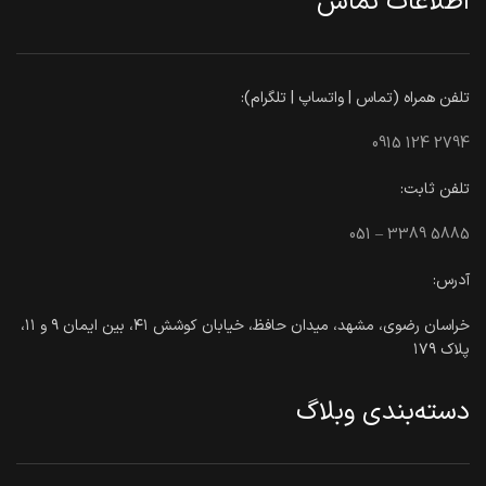
اطلاعات تماس
تلفن همراه (تماس | واتساپ | تلگرام):
0915 124 2794
تلفن ثابت:
051 – 3389 5885
آدرس:
خراسان رضوی، مشهد، میدان حافظ، خیابان کوشش ۴۱، بین ایمان ۹ و ۱۱،
پلاک ۱۷۹
دسته‌بندی وبلاگ