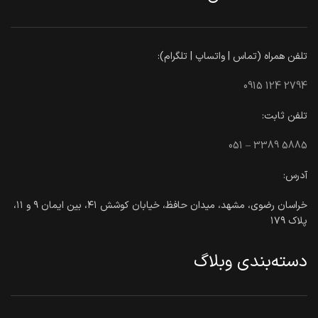
تلفن همراه (تماس | واتساپ | تلگرام):
0915 124 2794
تلفن ثابت:
051 – 3389 5885
آدرس:
خراسان رضوی، مشهد، میدان حافظ، خیابان کوشش ۴۱، بین ایمان ۹ و ۱۱،
پلاک ۱۷۹
دسته‌بندی وبلاگ