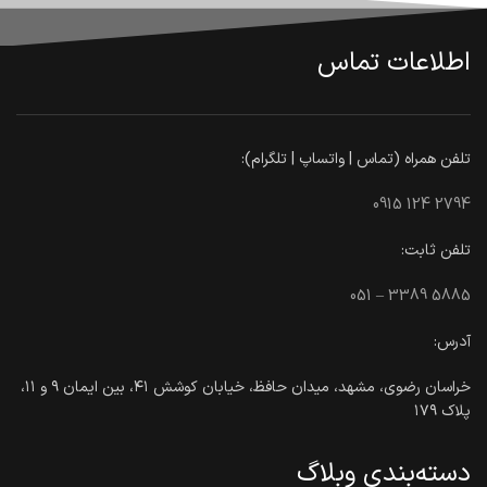
اطلاعات تماس
تلفن همراه (تماس | واتساپ | تلگرام):
0915 124 2794
تلفن ثابت:
051 – 3389 5885
آدرس:
خراسان رضوی، مشهد، میدان حافظ، خیابان کوشش ۴۱، بین ایمان ۹ و ۱۱،
پلاک ۱۷۹
دسته‌بندی وبلاگ