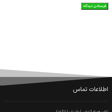
اطلاعات تماس
تلفن همراه (تماس | واتساپ | تلگرام):