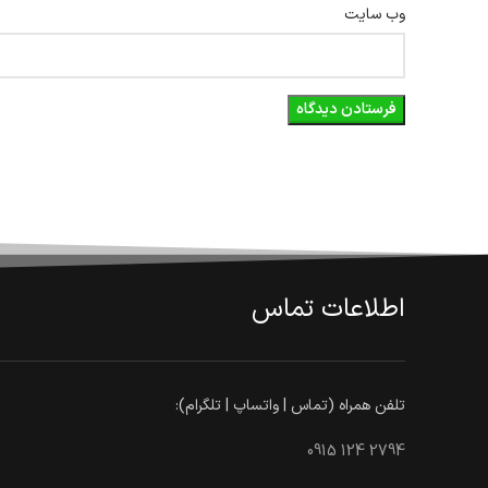
وب‌ سایت
اطلاعات تماس
تلفن همراه (تماس | واتساپ | تلگرام):
0915 124 2794