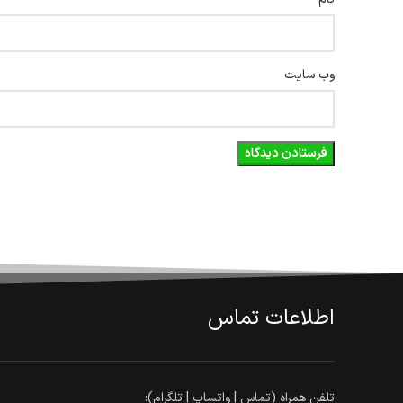
وب‌ سایت
اطلاعات تماس
تلفن همراه (تماس | واتساپ | تلگرام):