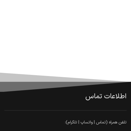
اطلاعات تماس
تلفن همراه (تماس | واتساپ | تلگرام):