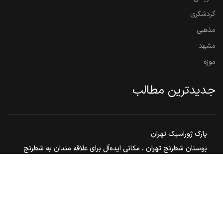
گردشگری
مذهبی
مشهد
موزه
جدیدترین مطالب
پارک ژوراسیک تهران
بوستان شطرنج تهران ، مکانی ایده‌آل برای علاقه مندان به شطرنج
گنبد هارونیه ، تنها اثر به جامانده از توس قدیم
مشهد مقدس ، هم زیارت هم سیاحت
بوستان ملت مشهد
© 2026
ایران تور 360
. تمامی حقوق محفوظ است