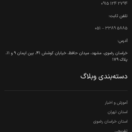
0915 124 2794
تلفن ثابت:
051 – 3389 5885
آدرس:
خراسان رضوی، مشهد، میدان حافظ، خیابان کوشش ۴۱، بین ایمان ۹ و ۱۱،
پلاک ۱۷۹
دسته‌بندی وبلاگ
آموزش و اخبار
استان تهران
استان خراسان رضوی
تفریحی