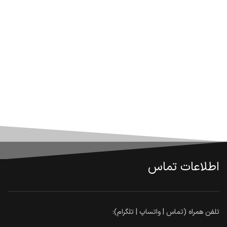
اطلاعات تماس
تلفن همراه (تماس | واتساپ | تلگرام):