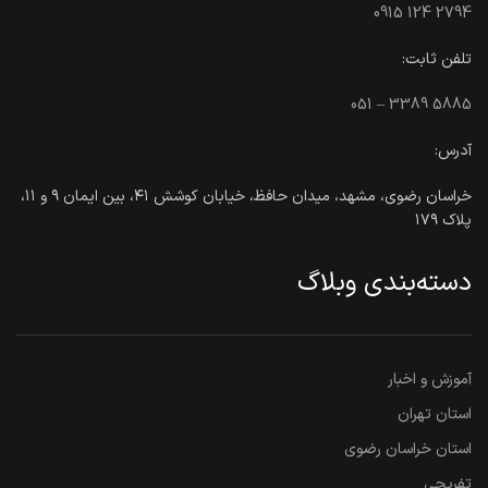
0915 124 2794
تلفن ثابت:
051 – 3389 5885
آدرس:
خراسان رضوی، مشهد، میدان حافظ، خیابان کوشش ۴۱، بین ایمان ۹ و ۱۱،
پلاک ۱۷۹
دسته‌بندی وبلاگ
آموزش و اخبار
استان تهران
استان خراسان رضوی
تفریحی