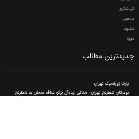
گردشگری
مذهبی
مشهد
موزه
جدیدترین مطالب
پارک ژوراسیک تهران
بوستان شطرنج تهران ، مکانی ایده‌آل برای علاقه مندان به شطرنج
گنبد هارونیه ، تنها اثر به جامانده از توس قدیم
مشهد مقدس ، هم زیارت هم سیاحت
بوستان ملت مشهد
© 2026
ایران تور 360
. تمامی حقوق محفوظ است