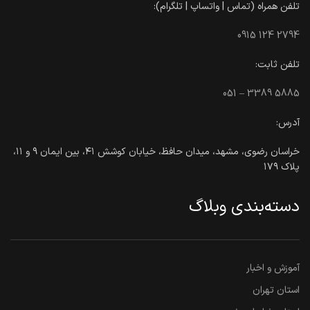
تلفن همراه (تماس | واتساپ | تلگرام):
0915 124 2794
تلفن ثابت:
051 – 3389 5885
آدرس:
خراسان رضوی، مشهد، میدان حافظ، خیابان کوشش ۴۱، بین ایمان ۹ و ۱۱،
پلاک ۱۷۹
دسته‌بندی وبلاگ
آموزش و اخبار
استان تهران